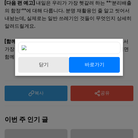
[다음 편 예고]
내일은 우리가 가장 헷갈려 하는 **'분리배출
의 함정'**에 대해 다룹니다. 분명 재활용인 줄 알고 씻어서
내놨는데, 실제로는 일반 쓰레기인 것들이 무엇인지 상세히
알려드릴게요.
[함께 고민해봐요]
오늘 하루 동안 여러분의 쓰레기통에서
가장 많이 나온 물건은 무엇인가요? 댓글로 공유해 주시면
함께 줄일 방법을 고민해 보겠습니다!
닫기
바로가기
복사
공유
이번 주 인기 글