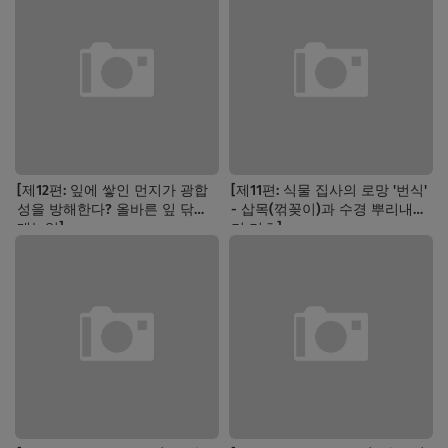
[제12편: 잎에 쌓인 먼지가 광합
[제11편: 식물 집사의 로망 '번식'
성을 방해한다? 올바른 잎 닦기
- 삽목(꺾꽂이)과 수경 뿌리내리
매뉴얼]
기 기초]