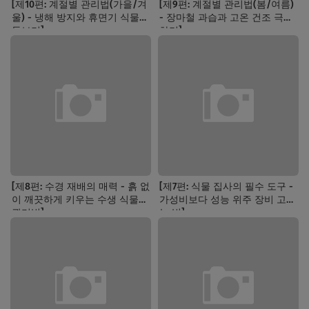
[제10편: 계절별 관리법(가을/겨
[제9편: 계절별 관리법(봄/여름)
울) - 냉해 방지와 휴면기 식물
- 장마철 과습과 고온 건조 극복
돌보기]
하기]
[제8편: 수경 재배의 매력 - 흙 없
[제7편: 식물 집사의 필수 도구 -
이 깨끗하게 키우는 수생 식물
가성비보다 성능 위주 장비 고르
관리법]
는 법]