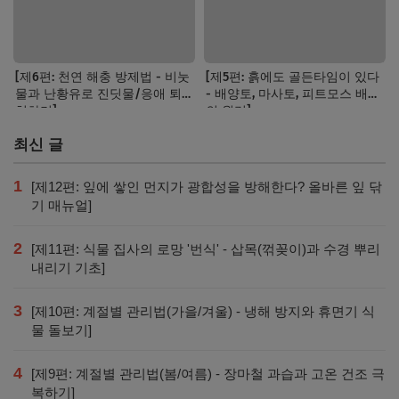
[제6편: 천연 해충 방제법 - 비눗
[제5편: 흙에도 골든타임이 있다
물과 난황유로 진딧물/응애 퇴
- 배양토, 마사토, 피트모스 배합
치하기]
의 원리]
최신 글
1
[제12편: 잎에 쌓인 먼지가 광합성을 방해한다? 올바른 잎 닦
기 매뉴얼]
2
[제11편: 식물 집사의 로망 '번식' - 삽목(꺾꽂이)과 수경 뿌리
내리기 기초]
3
[제10편: 계절별 관리법(가을/겨울) - 냉해 방지와 휴면기 식
물 돌보기]
4
[제9편: 계절별 관리법(봄/여름) - 장마철 과습과 고온 건조 극
복하기]