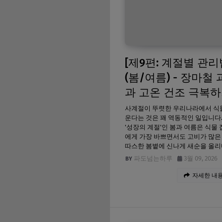
[제9편: 계절별 관리
(봄/여름) - 장마철
과 고온 건조 극복하
사계절이 뚜렷한 우리나라에서 식
운다는 것은 꽤 역동적인 일입니다.
'성장의 계절'인 봄과 여름은 식물
에게 가장 바쁘면서도 고비가 많은
따스한 봄볕에 신나게 새순을 올
파도넘는하루
3월 09, 2026
자세한 내용