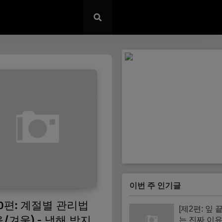
이번 주 인기글
10편: 계절별 관리법
[제2편: 잎 
을/겨울) - 냉해 방지
는 진짜 이유