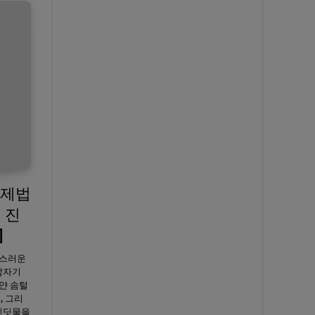
방제법
 진
]
절스러운
갑자기
얀 솜털
, 그리
 진딧물을