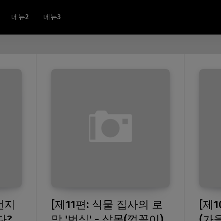
메뉴2
메뉴3
 먼지
[제11편: 식물 집사의 로
[제
다?
망 '번식' - 삽목(꺾꽂이)
(가