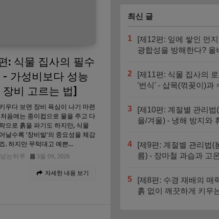
최신 글
1
[제12편: 잎에 쌓인 먼
광합성을 방해한다? 올
7편: 식물 집사의 필수
잎 닦기 매뉴얼]
2
 - 가성비보다 성능
[제11편: 식물 집사의 
'번식' - 삽목(꺾꽂이)과
 장비 고르는 법]
뿌리내리기 기초]
키우다 보면 장비 욕심이 나기 마련
3
[제10편: 계절별 관리법
 처음에는 종이컵으로 물을 주고 다
을/겨울) - 냉해 방지와
락으로 흙을 파기도 하지만, 식물
기 식물 돌보기]
어날수록 '장비발'의 중요성을 체감
4
죠. 하지만 무턱대고 예쁜…
[제9편: 계절별 관리법(
름) - 장마철 과습과 고
넘는하루
3월 09, 2026
조 극복하기]
자세한 내용 보기
5
[제8편: 수경 재배의 매력
흙 없이 깨끗하게 키우는
생 식물 관리법]