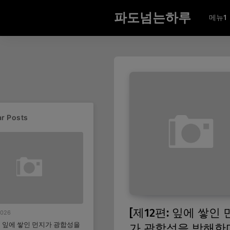
파도넘는하루
메뉴1
r Posts
[제12편: 잎에 쌓인
2026
편: 잎에 쌓인 먼지가 광합성을
가 광합성을 방해한