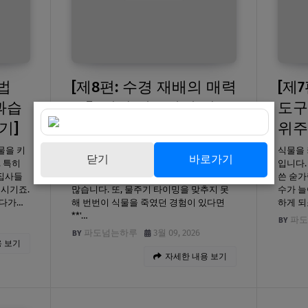
법
[제8편: 수경 재배의 매력
[제
 과습
- 흙 없이 깨끗하게 키우
도구
기]
는 수생 식물 관리법]
위주
물을 키
식물은 키우고 싶지만 집안에 흙 먼지가 날
식물을 
닫기
바로가기
 특히
리는 게 싫거나, 분갈이 때마다 튀는 흙을
입니다.
 집사들
뒤처리하기 부담스러워 망설이는 분들이
쓴 숟가
 시기죠.
많습니다. 또, 물주기 타이밍을 맞추지 못
수가 늘
리다가…
해 번번이 식물을 죽였던 경험이 있다면
하게 되
**'…
파도
파도넘는하루
3월 09, 2026
 보기
자세한 내용 보기