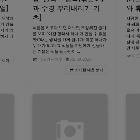
얼]
과 수경 뿌리내리기 기
와 
초]
이 푸석해
시원한 
때가 있습
게 평화
식물을 키우다 보면 어느덧 무성해진 줄기
먼지가 잎
울은 
를 보며 "이걸 잘라서 하나 더 만들 수 없을
견하게 되
니다. 
까?"라는 생각을 하게 됩니다. 화분 하나가
실내 
두 개가 되고, 그 식물을 지인에게 선물하
건 사투
는 기쁨은 식물 집사만이 …
파도
파도넘는하루
3월 09, 2026
 보기
자세한 내용 보기