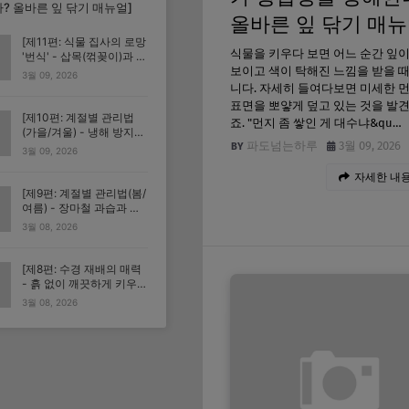
? 올바른 잎 닦기 매뉴얼]
올바른 잎 닦기 매뉴
[제11편: 식물 집사의 로망
식물을 키우다 보면 어느 순간 잎
'번식' - 삽목(꺾꽂이)과 수
보이고 색이 탁해진 느낌을 받을 
경 뿌리내리기 기초]
3월 09, 2026
니다. 자세히 들여다보면 미세한 
표면을 뽀얗게 덮고 있는 것을 발
[제10편: 계절별 관리법
죠. "먼지 좀 쌓인 게 대수냐&qu…
(가을/겨울) - 냉해 방지와
파도넘는하루
3월 09, 2026
휴면기 식물 돌보기]
3월 09, 2026
자세한 내용
[제9편: 계절별 관리법(봄/
여름) - 장마철 과습과 고
온 건조 극복하기]
3월 08, 2026
[제8편: 수경 재배의 매력
- 흙 없이 깨끗하게 키우는
수생 식물 관리법]
3월 08, 2026