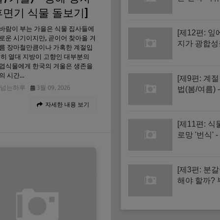
집 습도와 
휴면기 식물 돌보기]
관 점검하기
바람이 부는 가을은 식물 집사들에
[제12편: 잎
로운 시기이지만, 곧이어 찾아올 겨
지가 광합성
여름 장마철만큼이나 가혹한 계절입
한다? 올바른
특히 열대 지방이 고향인 대부분의
매뉴얼]
관엽식물에게 한국의 겨울은 생존을
의 시간…
[제9편: 계
넘는하루
3월 09, 2026
법(봄/여름) 
과습과 고온
자세한 내용 보기
복하기]
[제11편: 
로망 '번식' 
꽂이)과 수
리기 기초]
[제3편: 분갈
해야 할까? 
내는 위험 신
지]