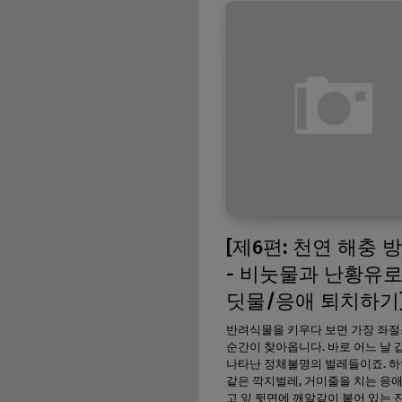
[제6편: 천연 해충 
- 비눗물과 난황유로
딧물/응애 퇴치하기
반려식물을 키우다 보면 가장 좌
순간이 찾아옵니다. 바로 어느 날 
나타난 정체불명의 벌레들이죠. 하
같은 깍지벌레, 거미줄을 치는 응애
고 잎 뒷면에 깨알같이 붙어 있는