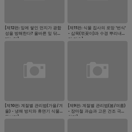
[제12편: 잎에 쌓인 먼지가 광합
[제11편: 식물 집사의 로망 '번식'
성을 방해한다? 올바른 잎 닦기
- 삽목(꺾꽂이)과 수경 뿌리내리
매뉴얼]
기 기초]
[제10편: 계절별 관리법(가을/겨
[제9편: 계절별 관리법(봄/여름)
울) - 냉해 방지와 휴면기 식물
- 장마철 과습과 고온 건조 극복
돌보기]
하기]