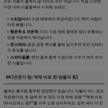
모든 식물이 물에서 잘 자라는 것은 아닙니다. 처음 도전한
다면 아래 식물들부터 시작해 보세요.
스킨답서스:
수경 재배계의 최강자입니다. 뿌리 내림이
아주 빠릅니다.
행운목 & 개운죽:
이미 수경 재배 형태로 많이 유통되는
만큼 적응력이 뛰어납니다.
몬스테라:
굵은 공중 뿌리를 물에 담가두면 멋진 인테리
어 효과를 냅니다.
스파티필름:
하얀 꽃과 함께 수경으로 키우기 매우 우아
한 식물입니다.
## [전문가 팁: 액체 비료 한 방울의 힘]
물에는 흙처럼 풍부한 영양분이 없습니다. 식물이 어느 정도
적응했다면, 한 달에 한 번 정도 수경 재배 전용 **액체 비료
(하이포넥스 등)**를 아주 소량 섞어주세요. 잎의 색이 더 진