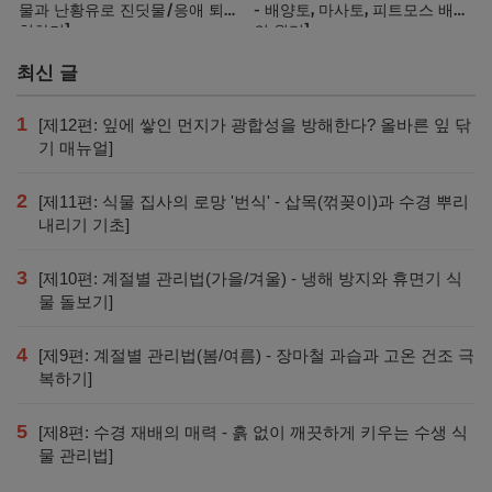
물과 난황유로 진딧물/응애 퇴
- 배양토, 마사토, 피트모스 배합
치하기]
의 원리]
최신 글
1
[제12편: 잎에 쌓인 먼지가 광합성을 방해한다? 올바른 잎 닦
기 매뉴얼]
2
[제11편: 식물 집사의 로망 '번식' - 삽목(꺾꽂이)과 수경 뿌리
내리기 기초]
3
[제10편: 계절별 관리법(가을/겨울) - 냉해 방지와 휴면기 식
물 돌보기]
4
[제9편: 계절별 관리법(봄/여름) - 장마철 과습과 고온 건조 극
복하기]
5
[제8편: 수경 재배의 매력 - 흙 없이 깨끗하게 키우는 수생 식
물 관리법]