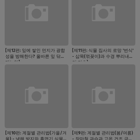
[제12편: 잎에 쌓인 먼지가 광합
[제11편: 식물 집사의 로망 '번식'
성을 방해한다? 올바른 잎 닦기
- 삽목(꺾꽂이)과 수경 뿌리내리
매뉴얼]
기 기초]
[제10편: 계절별 관리법(가을/겨
[제9편: 계절별 관리법(봄/여름)
울) - 냉해 방지와 휴면기 식물
- 장마철 과습과 고온 건조 극복