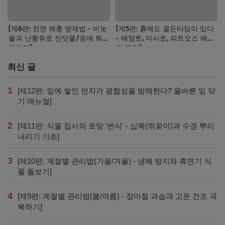
[제6편: 천연 해충 방제법 - 비눗
[제5편: 흙에도 골든타임이 있다
물과 난황유로 진딧물/응애 퇴
- 배양토, 마사토, 피트모스 배합
치하기]
의 원리]
최신 글
1
[제12편: 잎에 쌓인 먼지가 광합성을 방해한다? 올바른 잎 닦
기 매뉴얼]
2
[제11편: 식물 집사의 로망 '번식' - 삽목(꺾꽂이)과 수경 뿌리
내리기 기초]
3
[제10편: 계절별 관리법(가을/겨울) - 냉해 방지와 휴면기 식
물 돌보기]
4
[제9편: 계절별 관리법(봄/여름) - 장마철 과습과 고온 건조 극
복하기]