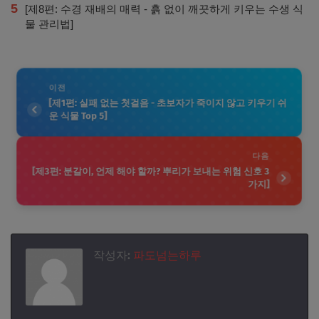
5
[제8편: 수경 재배의 매력 - 흙 없이 깨끗하게 키우는 수생 식
물 관리법]
이전
[제1편: 실패 없는 첫걸음 - 초보자가 죽이지 않고 키우기 쉬
운 식물 Top 5]
다음
[제3편: 분갈이, 언제 해야 할까? 뿌리가 보내는 위험 신호 3
가지]
작성자:
파도넘는하루